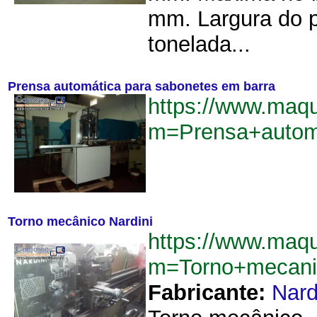
mm. Largura do pa
tonelada...
Prensa automática para sabonetes em barra
https://www.maqu
m=Prensa+autom
Torno mecânico Nardini
https://www.maqu
m=Torno+mecani
Fabricante:
Nard