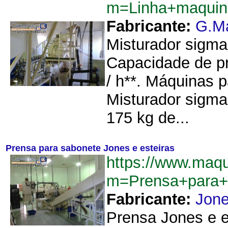
m=Linha+maquin
Fabricante:
G.M
Misturador sigma
Capacidade de pr
/ h**. Máquinas 
Misturador sigma
175 kg de...
Prensa para sabonete Jones e esteiras
https://www.maqu
m=Prensa+para+
Fabricante:
Jon
Prensa Jones e es