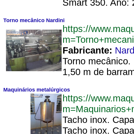
Smart 350. Ano: 2
Torno mecânico Nardini
https://www.maqu
m=Torno+mecani
Fabricante:
Nard
Torno mecânico. 
1,50 m de barram
Maquinários metalúrgicos
https://www.maqu
m=Maquinarios+
Tacho inox. Capa
Tacho inox. Capac