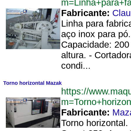
m=Linha+para+f
Fabricante:
Cla
Linha para fabri
aço inox para pó
Capacidade: 200 
altura. - Cortado
condi...
Torno horizontal Mazak
https://www.maqu
m=Torno+horizo
Fabricante:
Maz
Torno horizontal