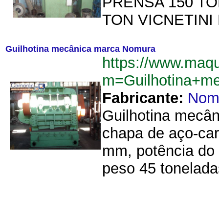
PRENSA 150 TO
TON VICNETINI
Guilhotina mecânica marca Nomura
https://www.maqu
m=Guilhotina+m
Fabricante:
Nom
Guilhotina mecâ
chapa de aço-car
mm, potência do
peso 45 toneladas