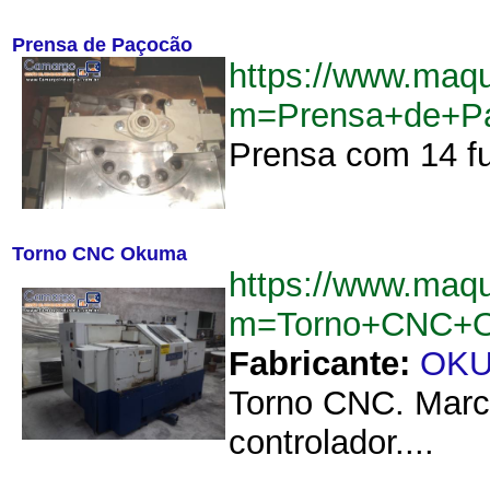
Prensa de Paçocão
https://www.maqu
m=Prensa+de+P
Prensa com 14 fu
Torno CNC Okuma
https://www.maqu
m=Torno+CNC+O
Fabricante:
OK
Torno CNC. Marc
controlador....