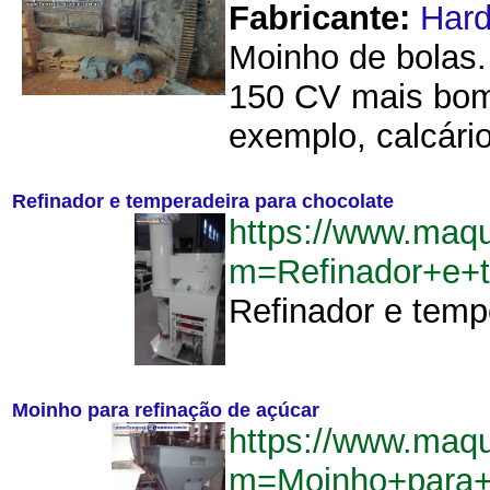
Fabricante:
Hard
Moinho de bolas.
150 CV mais bom
exemplo, calcário
Refinador e temperadeira para chocolate
https://www.maqu
m=Refinador+e+t
Refinador e temp
Moinho para refinação de açúcar
https://www.maqu
m=Moinho+para+