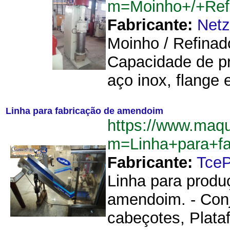
m=Moinho+/+Ref
Fabricante:
Net
Moinho / Refina
Capacidade de pr
aço inox, flange
Linha para fabricação de amendoim
https://www.maqu
m=Linha+para+f
Fabricante:
Tce
Linha para produ
amendoim. - Con
cabeçotes, Plata