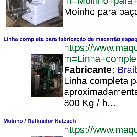
m=Moinho+para+
Moinho para paço
Linha completa para fabricação de macarrão espa
https://www.maqu
m=Linha+comple
Fabricante:
Brai
Linha completa p
aproximadamente 
800 Kg / h....
Moinho / Refinador Netzsch
https://www.maqu