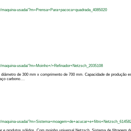
.br/maquina-usada/?m=Prensa+Para+pacoca+quadrada_4085020
.br/maquina-usada/?m=Moinho+/+Refinador+Netzsch_2035108
 diâmetro de 300 mm x comprimento de 700 mm. Capacidade de produção estim
aço carbono....
.br/maquina-usada/?m=Sistema+moagem+de+acucar+e+filtro+Netzsch_61458
e produtos sólidos. Com moinho universal Netzsch. Sistema de filtragem do