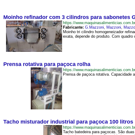
Moinho refinador com 3 cilindros para sabonetes 
https://www.maquinasalimenticias.com
Fabricante:
G.Mazzoni
,
Mazzoni
,
Mazzo
Moinho tri cilindro homogeneizador refi
exata, depende do produto. Com quadro
Prensa rotativa para paçoca rolha
https://www.maquinasalimenticias.com.
Prensa de paçoca rotativa. Capacidade ap
Tacho misturador industrial para paçoca 100 litros
https://www.maquinasalimenticias.com.
Tacho batedeira para paçocas. São duas