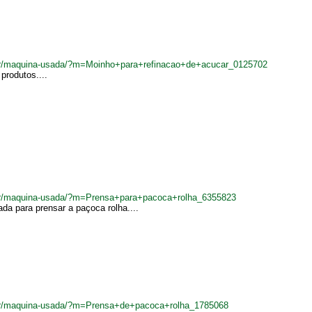
.br/maquina-usada/?m=Moinho+para+refinacao+de+acucar_0125702
produtos....
.br/maquina-usada/?m=Prensa+para+pacoca+rolha_6355823
ada para prensar a paçoca rolha....
.br/maquina-usada/?m=Prensa+de+pacoca+rolha_1785068