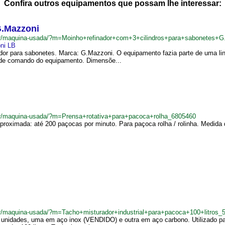
Confira outros equipamentos que possam lhe interessar:
G.Mazzoni
.br/maquina-usada/?m=Moinho+refinador+com+3+cilindros+para+sabonetes+
ni LB
nador para sabonetes. Marca: G.Mazzoni. O equipamento fazia parte de uma li
 de comando do equipamento. Dimensõe...
br/maquina-usada/?m=Prensa+rotativa+para+pacoca+rolha_6805460
roximada: até 200 paçocas por minuto. Para paçoca rolha / rolinha. Medida d
br/maquina-usada/?m=Tacho+misturador+industrial+para+pacoca+100+litros_
 unidades, uma em aço inox (VENDIDO) e outra em aço carbono. Utilizado par