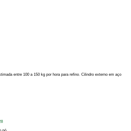
ada entre 100 a 150 kg por hora para refino. Cilindro externo em aço
28
 pó....