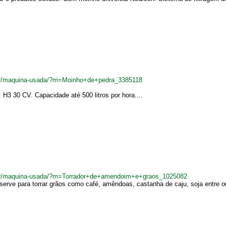
.br/maquina-usada/?m=Moinho+de+pedra_3385118
H3 30 CV. Capacidade até 500 litros por hora....
.br/maquina-usada/?m=Torrador+de+amendoim+e+graos_1025082
erve para torrar grãos como café, amêndoas, castanha de caju, soja entre ou