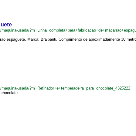
guete
.br/maquina-usada/?m=Linha+completa+para+fabricacao+de+macarrao+espag
rrão espaguete. Marca: Braibanti. Comprimento de aproximadamente 30 metro
br/maquina-usada/?m=Refinador+e+temperadeira+para+chocolate_4325222
chocolate....