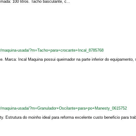
ada: 100 litros. Tacho basculante, c...
br/maquina-usada/?m=Tacho+para+crocante+Incal_8785768
te. Marca: Incal Maquina possui queimador na parte inferior do equipamento
.br/maquina-usada/?m=Granulador+Oscilante+para+po+Manesty_0615752
. Estrutura do moinho ideal para reforma excelente custo beneficio para trab