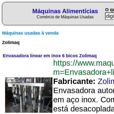
O q
Máquinas Alimentícias
Comércio de Máquinas Usadas
Máquinas usadas à venda
Zolimaq
Envasadora linear em inox 6 bicos Zolimaq
https://www.maqu
m=Envasadora+l
Fabricante:
Zoli
Envasadora autom
em aço inox. Com
está desacoplad