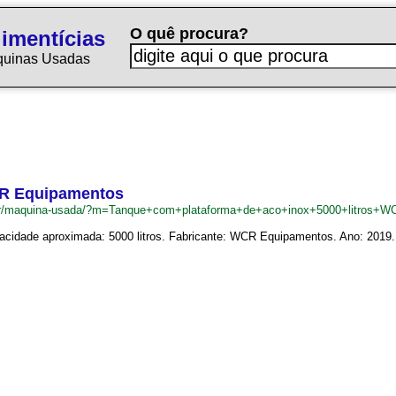
O quê procura?
imentícias
quinas Usadas
WCR Equipamentos
m.br/maquina-usada/?m=Tanque+com+plataforma+de+aco+inox+5000+litros+
idade aproximada: 5000 litros. Fabricante: WCR Equipamentos. Ano: 2019. Foi