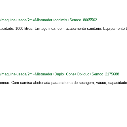
.br/maquina-usada/?m=Misturador+conimix+Semco_8065562
cidade: 1000 litros. Em aço inox, com acabamento sanitário. Equipamento t
.br/maquina-usada/?m=Misturador+Duplo+Cone+Obliquo+Semco_2175688
mco. Com camisa abotonada para sistema de secagem, vácuo, capacidade nomi