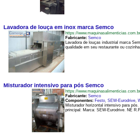
Lavadora de louça em inox marca Semco
https://www.maquinasalimenticias.co
Fabricante:
Semco
Lavadora de louças industrial marca Sem
qualidade em seu restaurante ou cozinha p
Misturador intensivo para pós Semco
https://www.maquinasalimenticias.com
Fabricante:
Semco
Componentes:
Festo
,
SEW-Eurodrive
,
Misturador horizontal intensivo para pó
principal: Marca: SEW-Eurodrive. NE R.P