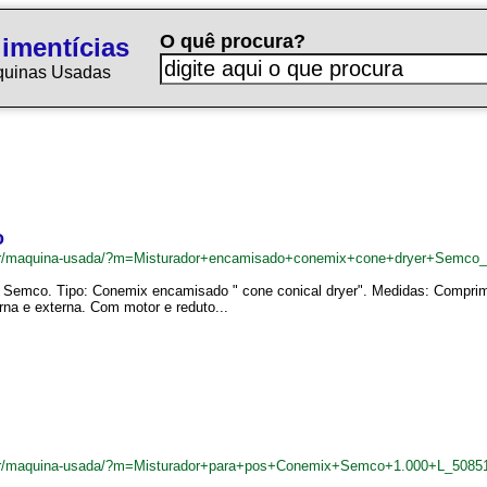
O quê procura?
imentícias
quinas Usadas
o
.br/maquina-usada/?m=Misturador+encamisado+conemix+cone+dryer+Semco
: Semco. Tipo: Conemix encamisado " cone conical dryer". Medidas: Comprim
rna e externa. Com motor e reduto...
m.br/maquina-usada/?m=Misturador+para+pos+Conemix+Semco+1.000+L_5085