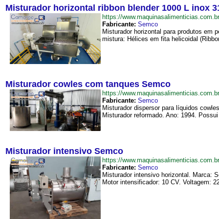
Misturador horizontal ribbon blender 1000 L inox 
https://www.maquinasalimenticias.com
Fabricante:
Semco
Misturador horizontal para produtos em p
mistura: Hélices em fita helicoidal (Ribbon
Misturador cowles com tanques Semco
https://www.maquinasalimenticias.com
Fabricante:
Semco
Misturador dispersor para líquidos cow
Misturador reformado. Ano: 1994. Possui 
Misturador intensivo Semco
https://www.maquinasalimenticias.com
Fabricante:
Semco
Misturador intensivo horizontal. Marca:
Motor intensificador: 10 CV. Voltagem: 22