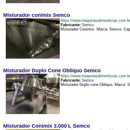
Misturador conimix Semco
https://www.maquinasalimenticias.com
Fabricante:
Semco
Misturador Conemix. Marca: Semco. Capa
Misturador Duplo Cone Obliquo Semco
https://www.maquinasalimenticias.com
Fabricante:
Semco
Misturador Duplo cone Obliquo. Marca Se
Misturador Conimix 3.000 L Semco