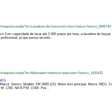
m.br/maquina-usada/?m=Lavadora+de+louca+em+inox+marca+Semco_0805744
co Com capacidade de lavar até 2.500 pratos por hora, a lavadora de louças 
rofissional, já que possui tecnolo...
.br/maquina-usada/?m=Misturador+intensivo+para+pos+Semco_1435433
WEG
s. Marca: Semco. Modelo: FM 300D (1Z). Motor eixo principal: Marca: WEG. C
.M: 1760. NA R.P.M: 3.000. Pes...