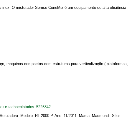
ço inox. O misturador Semco ConeMix é um equipamento de alta eficiência
ço, maquinas compactas com estruturas para verticalização.( plataformas,
pos+e+achocolatados_5225842
 Rotuladora. Modelo: RL 2000 P. Ano: 11/2011. Marca: Maqmundi. Silos