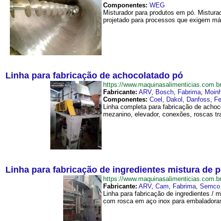
Componentes:
WEG
Misturador para produtos em pó. Mistura
projetado para processos que exigem m
Linha para fabricação de achocolatado pó
https://www.maquinasalimenticias.com
Fabricante:
ARV
,
Bosch
,
Fabrima
,
Moinh
Componentes:
Coel
,
Dakol
,
Danfoss
,
Fe
Linha completa para fabricação de achoc
mezanino, elevador, conexões, roscas tra
Linha para fabricação de ingredientes mistura de 
https://www.maquinasalimenticias.com.
Fabricante:
ARV
,
Cam
,
Fabrima
,
Semco
Linha para fabricação de ingredientes /
com rosca em aço inox para embaladoras