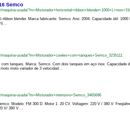
316 Semco
.br/maquina-usada/?m=Misturador+horizontal+ribbon+blender+1000+L+inox+
ó ribbon blender. Marca fabricante: Semco. Ano: 2004. Capacidade útil: 1000
)....
.br/maquina-usada/?m=Misturador+cowles+com+tanques+Semco_3235111
les com tanques. Marca: Semco. Com dois tanques em aço inox. Capacidade do
moto moto variador de 3 velocidad...
.br/maquina-usada/?m=Misturador+intensivo+Semco_3465686
 Semco. Modelo: FM 300 D. Motor 1: 20 CV. Voltagem: 220 V / 380 V. Freqüênc
0 V/ 380 V....