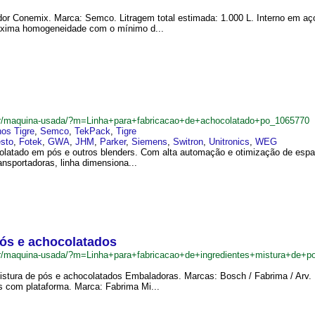
dor Conemix. Marca: Semco. Litragem total estimada: 1.000 L. Interno em a
áxima homogeneidade com o mínimo d...
.br/maquina-usada/?m=Linha+para+fabricacao+de+achocolatado+po_1065770
os Tigre
,
Semco
,
TekPack
,
Tigre
sto
,
Fotek
,
GWA
,
JHM
,
Parker
,
Siemens
,
Switron
,
Unitronics
,
WEG
olatado em pós e outros blenders. Com alta automação e otimização de espa
nsportadoras, linha dimensiona...
pós e achocolatados
br/maquina-usada/?m=Linha+para+fabricacao+de+ingredientes+mistura+de+
 mistura de pós e achocolatados Embaladoras. Marcas: Bosch / Fabrima / Arv.
 com plataforma. Marca: Fabrima Mi...