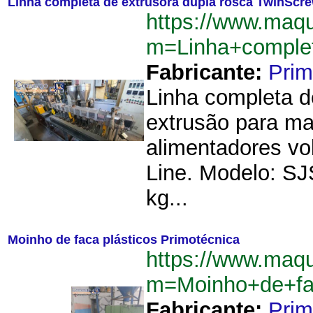
Linha completa de extrusora dupla rosca TwinScr
https://www.maqu
m=Linha+comple
Fabricante:
Prim
Linha completa d
extrusão para ma
alimentadores vol
Line. Modelo: SJ
kg...
Moinho de faca plásticos Primotécnica
https://www.maqu
m=Moinho+de+fac
Fabricante:
Prim