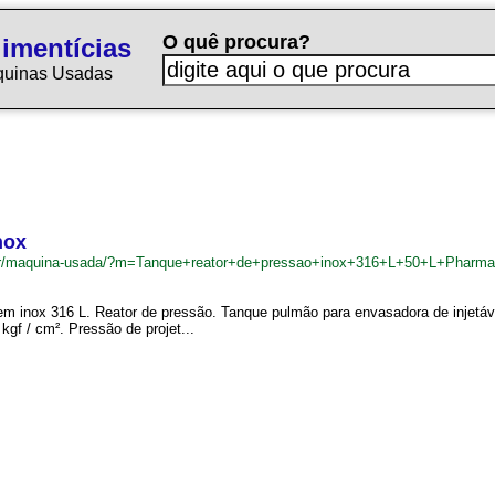
O quê procura?
imentícias
quinas Usadas
nox
.br/maquina-usada/?m=Tanque+reator+de+pressao+inox+316+L+50+L+Pharm
m inox 316 L. Reator de pressão. Tanque pulmão para envasadora de injetáv
5 kgf / cm². Pressão de projet...