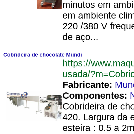
minutos em ambie
em ambiente clim
220 /380 V frequ
de aço...
Cobrideira de chocolate Mundi
https://www.maqu
usada/?m=Cobri
Fabricante:
Mun
Componentes:
Cobrideira de ch
420. Largura da 
esteira : 0.5 a 2m