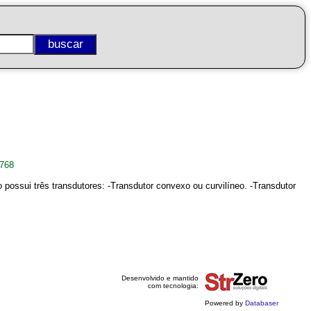
5768
possui três transdutores: -Transdutor convexo ou curvilíneo. -Transdutor
Desenvolvido e mantido
com tecnologia:
Powered by
Databaser