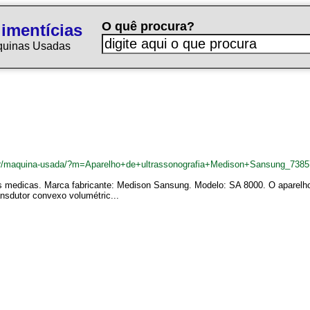
O quê procura?
imentícias
quinas Usadas
.br/maquina-usada/?m=Aparelho+de+ultrassonografia+Medison+Sansung_738
as medicas. Marca fabricante: Medison Sansung. Modelo: SA 8000. O aparelho 
ansdutor convexo volumétric...