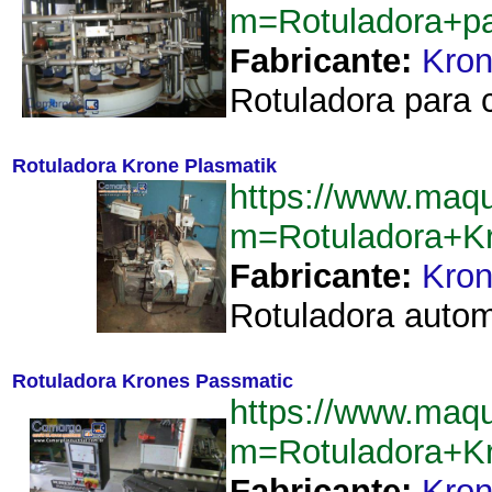
m=Rotuladora+pa
Fabricante:
Kro
Rotuladora para 
Rotuladora Krone Plasmatik
https://www.maqu
m=Rotuladora+K
Fabricante:
Kro
Rotuladora automá
Rotuladora Krones Passmatic
https://www.maqu
m=Rotuladora+K
Fabricante:
Kro