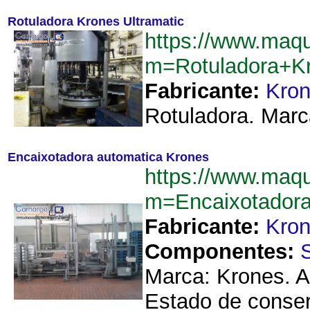
Rotuladora Krones Ultramatic
https://www.maqu
m=Rotuladora+Kr
Fabricante:
Kro
Rotuladora. Marc
Encaixotadora automatica Krones
https://www.maqu
m=Encaixotador
Fabricante:
Kro
Componentes:
Marca: Krones. A
Estado de conser