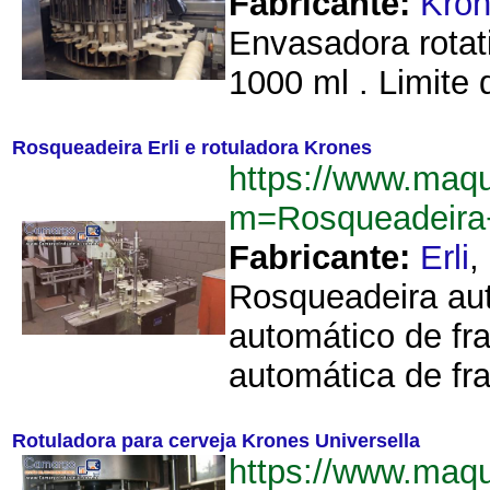
Fabricante:
Kro
Envasadora rotat
1000 ml . Limite
Rosqueadeira Erli e rotuladora Krones
https://www.maqu
m=Rosqueadeira+
Fabricante:
Erli
,
Rosqueadeira aut
automático de fr
automática de fra
Rotuladora para cerveja Krones Universella
https://www.maqu