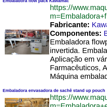
Embaladora flow pack Kawamac
https://www.maqu
m=Embaladora+
Fabricante:
Kaw
Componentes:
B
Embaladora flow
invertida. Embala
Aplicação em vár
Farmacêuticos, A
Máquina embalad
Embaladora envasadora de sachê stand up pouch
https://www.maqu
m=Embaladora+e