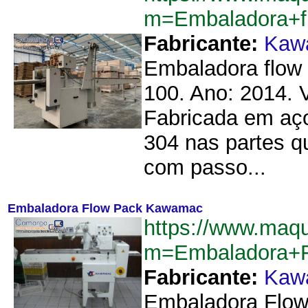
m=Embaladora+
Fabricante:
Kaw
Embaladora flow
100. Ano: 2014. 
Fabricada em aço
304 nas partes q
com passo...
Embaladora Flow Pack Kawamac
https://www.maqu
m=Embaladora+
Fabricante:
Kaw
Embaladora Flow