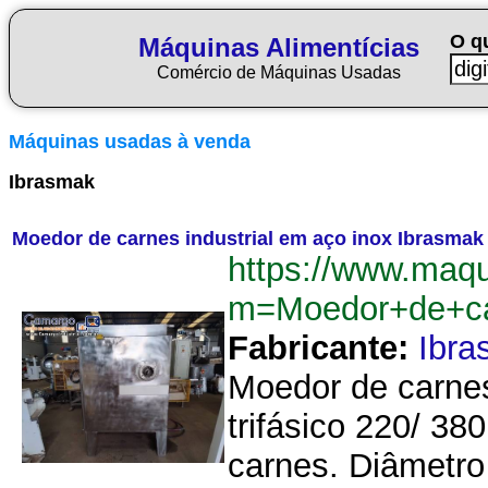
O q
Máquinas Alimentícias
Comércio de Máquinas Usadas
Máquinas usadas à venda
Ibrasmak
Moedor de carnes industrial em aço inox Ibrasmak
https://www.maqu
m=Moedor+de+ca
Fabricante:
Ibra
Moedor de carnes
trifásico 220/ 3
carnes. Diâmetro