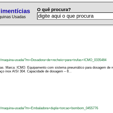
O quê procura?
imentícias
quinas Usadas
.br/maquina-usada/?m=Dosadora+de+recheio+para+trufas+ICMO_0335484
ufas. Marca: ICMO. Equipamento com sistema pneumático para dosagem de re
aço inox AISI 304. Capacidade de dosagem – 8...
.br/maquina-usada/?m=Embaladora+dupla+torcao+bombom_0455776