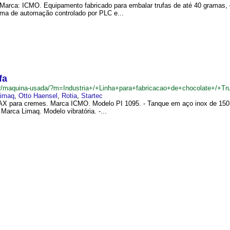
Marca: ICMO. Equipamento fabricado para embalar trufas de até 40 gramas,
ema de automação controlado por PLC e...
fa
br/maquina-usada/?m=Industria+/+Linha+para+fabricacao+de+chocolate+/+Tr
imaq
,
Otto Haensel
,
Rotia
,
Startec
X para cremes. Marca ICMO. Modelo PI 1095. - Tanque em aço inox de 150 k
 Marca Limaq. Modelo vibratória. -...