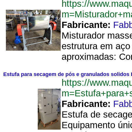
https://www.maqu
m=Misturador+m
Fabricante:
Fab
Misturador masse
estrutura em aço
aproximadas: Com
Estufa para secagem de pós e granulados solidos
https://www.maqu
m=Estufa+para+
Fabricante:
Fab
Estufa de secage
Equipamento úni