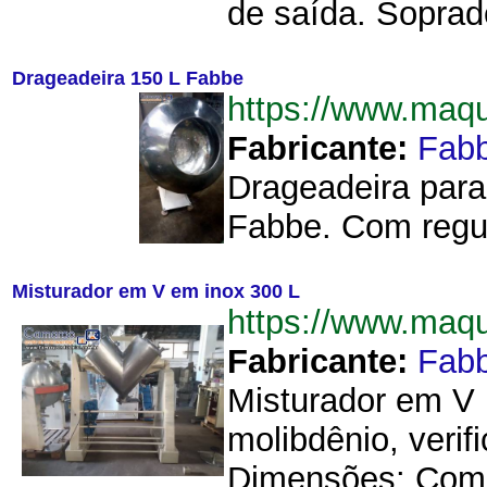
de saída. Soprado
Drageadeira 150 L Fabbe
https://www.maq
Fabricante:
Fab
Drageadeira para
Fabbe. Com regul
Misturador em V em inox 300 L
https://www.maq
Fabricante:
Fab
Misturador em V i
molibdênio, veri
Dimensões: Comp