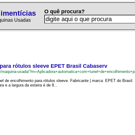
O quê procura?
imentícias
quinas Usadas
para rótulos sleeve EPET Brasil Cabaserv
.br/maquina-usada/?m=Aplicadora+automatica+com+tunel+de+encolhimento+
nel de encolhimento para rótulos sleeve. Fabricante | marca: EPET do Brasil
 e a largura da esteira é de 8...