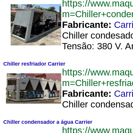
https://www.maqu
m=Chiller+conde
Fabricante:
Carr
Chiller condesad
Tensão: 380 V. An
Chiller resfriador Carrier
https://www.maqu
m=Chiller+resfri
Fabricante:
Carr
Chiller condensa
Chiller condensador a água Carrier
https://www.maqu