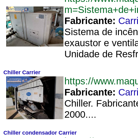
m=Sistema+de+in
Fabricante:
Carr
Sistema de incênd
exaustor e ventil
Unidade de Resfr
Chiller Carrier
https://www.maqu
Fabricante:
Carr
Chiller. Fabrica
2000....
Chiller condensador Carrier