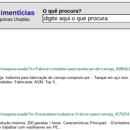
O quê procura?
imentícias
quinas Usadas
.br/maquina-usada/?m=Fabrica+completa+para+producao+de+cerveja_608542
ja. Indústria para fabricação de cerveja composta por: - Tanque em aço inox
nidades. Fabricante: AGM, Top S...
br/maquina-usada/?m=Envasadora+isobarica+2+bicos+para+cerveja_4175254
dução máxima: 250 garrafas / horas. Características Principais: - Enchedo
se trabalhar com vasilhames em PE...