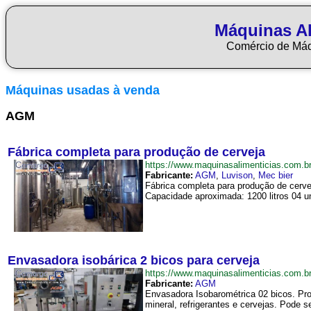
Máquinas Al
Comércio de Má
Máquinas usadas à venda
AGM
Fábrica completa para produção de cerveja
https://www.maquinasalimenticias.com
Fabricante:
AGM
,
Luvison
,
Mec bier
Fábrica completa para produção de cerve
Capacidade aproximada: 1200 litros 04 u
Envasadora isobárica 2 bicos para cerveja
https://www.maquinasalimenticias.com.
Fabricante:
AGM
Envasadora Isobarométrica 02 bicos. Pro
mineral, refrigerantes e cervejas. Pode 