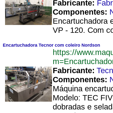
Fabricante:
Fab
Componentes:
Encartuchadora e
VP - 120. Com co
Encartuchadora Tecnor com coleiro Nordson
https://www.maqu
m=Encartuchado
Fabricante:
Tecn
Componentes:
Máquina encartuc
Modelo: TEC FIV
dobradas e sela