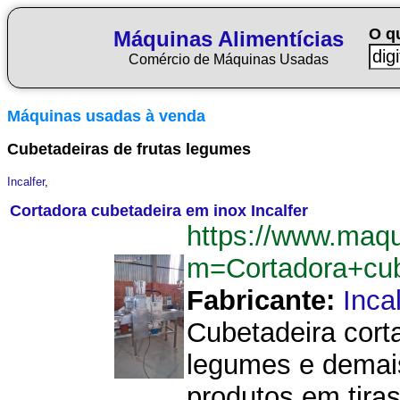
O q
Máquinas Alimentícias
Comércio de Máquinas Usadas
Máquinas usadas à venda
Cubetadeiras de frutas legumes
Incalfer
,
Cortadora cubetadeira em inox Incalfer
https://www.maqu
m=Cortadora+cub
Fabricante:
Incal
Cubetadeira corta
legumes e demais
produtos em tira