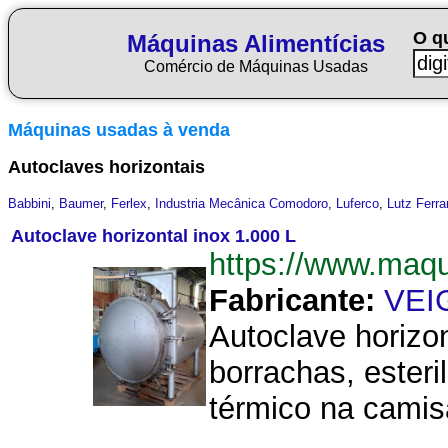
O q
Máquinas Alimentícias
Comércio de Máquinas Usadas
Máquinas usadas à venda
Autoclaves horizontais
Babbini
,
Baumer
,
Ferlex
,
Industria Mecânica Comodoro
,
Luferco
,
Lutz Ferr
Autoclave horizontal inox 1.000 L
https://www.maq
Fabricante:
VEI
Autoclave horizo
borrachas, esteri
térmico na camis