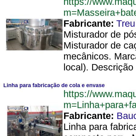
https://www.maqu
m=Masseira+bat
Fabricante:
Treu
Misturador de pó
Misturador de ca
mecânicos. Marca
local). Descrição 
Linha para fabricação de cola e envase
https://www.maqu
m=Linha+para+f
Fabricante:
Bau
Linha para fabric