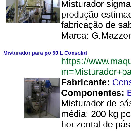
Misturador sigma
produção estimada
fabricação de sa
Marca: G.Mazzoni
Misturador para pó 50 L Consolid
https://www.maqu
m=Misturador+p
Fabricante:
Cons
Componentes:
B
Misturador de pá
média: 200 kg por
horizontal de pás