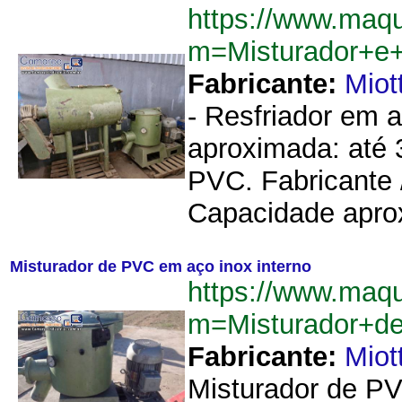
https://www.maqu
m=Misturador+e+
Fabricante:
Miot
- Resfriador em a
aproximada: até 3
PVC. Fabricante 
Capacidade aprox
Misturador de PVC em aço inox interno
https://www.maqu
m=Misturador+d
Fabricante:
Miot
Misturador de PV