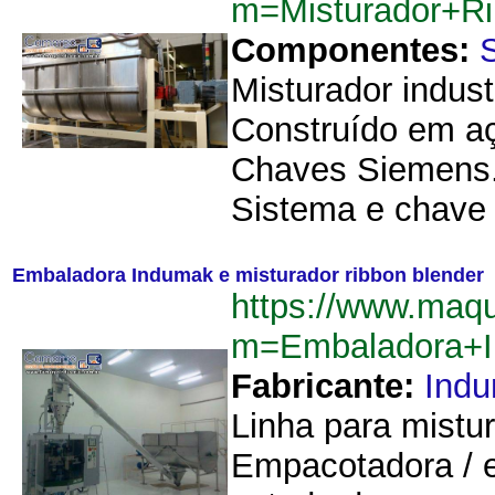
m=Misturador+R
Componentes:
Misturador indust
Construído em aç
Chaves Siemens. 
Sistema e chave 
Embaladora Indumak e misturador ribbon blender
https://www.maqu
m=Embaladora+I
Fabricante:
Ind
Linha para mistu
Empacotadora / 