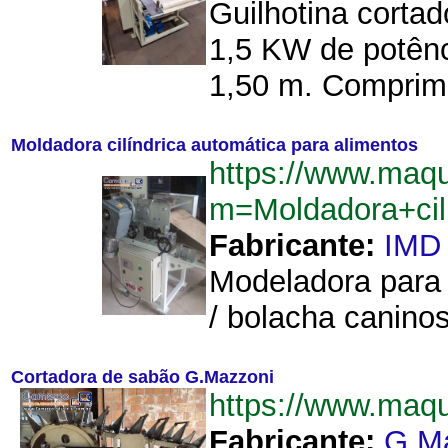
Guilhotina cortad
1,5 KW de potênc
1,50 m. Comprime
Moldadora cilíndrica automática para alimentos
https://www.maqu
m=Moldadora+cil
Fabricante:
IMD
Modeladora para 
/ bolacha caninos
Cortadora de sabão G.Mazzoni
https://www.maq
Fabricante:
G.M