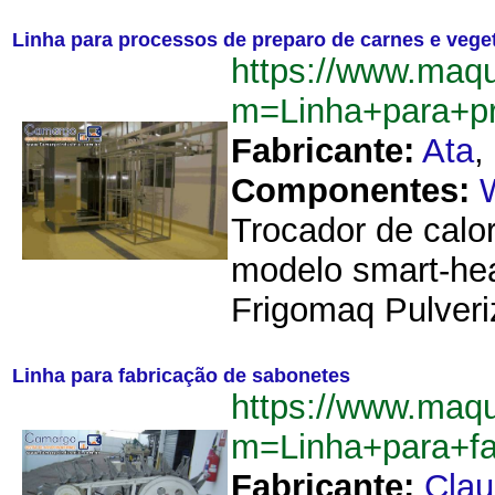
Linha para processos de preparo de carnes e vege
https://www.maqu
m=Linha+para+p
Fabricante:
Ata
,
Componentes:
Trocador de calo
modelo smart-hea
Frigomaq Pulveri
Linha para fabricação de sabonetes
https://www.maqu
m=Linha+para+f
Fabricante:
Cla