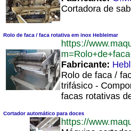
Cortadora de sab
Rolo de faca / faca rotativa em inox Hebleimar
https://www.maqu
m=Rolo+de+faca+
Fabricante:
Hebl
Rolo de faca / fa
trifásico - Comp
facas rotativas 
Cortador automático para doces
https://www.maq