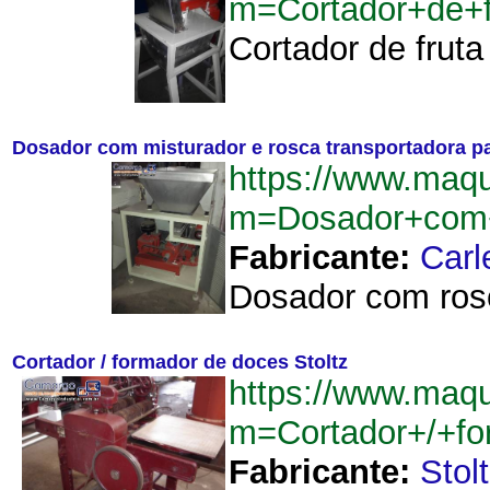
m=Cortador+de+f
Cortador de fruta
Dosador com misturador e rosca transportadora p
https://www.maqu
m=Dosador+com+
Fabricante:
Carl
Dosador com rosc
Cortador / formador de doces Stoltz
https://www.maqu
m=Cortador+/+fo
Fabricante:
Stol