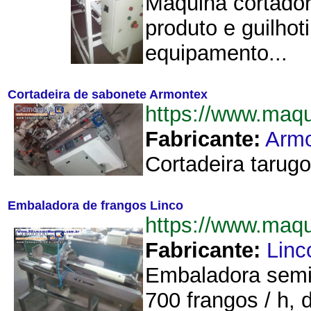
Máquina cortador
produto e guilhot
equipamento...
Cortadeira de sabonete Armontex
https://www.maq
Fabricante:
Arm
Cortadeira tarug
Embaladora de frangos Linco
https://www.maq
Fabricante:
Linc
Embaladora semi 
700 frangos / h,