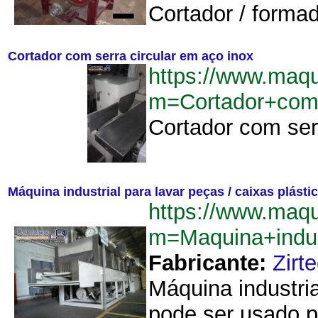
Cortador / formad
Cortador com serra circular em aço inox
https://www.maqu
m=Cortador+com
Cortador com serr
Máquina industrial para lavar peças / caixas plást
https://www.maqu
m=Maquina+indus
Fabricante:
Zirt
Máquina industri
pode ser usado p