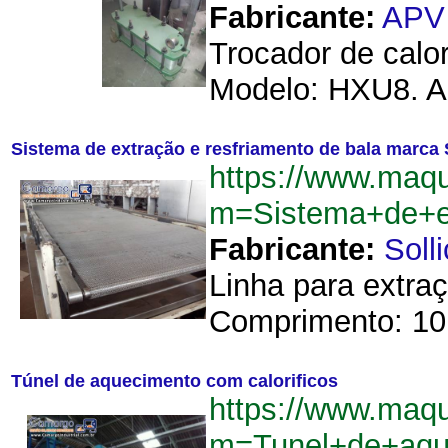
Fabricante:
APV
Trocador de calo
Modelo: HXU8. An
Sistema de extração e resfriamento de bala marca 
https://www.maqu
m=Sistema+de+ex
Fabricante:
Soll
Linha para extra
Comprimento: 10 m
Túnel de aquecimento com calorificos
https://www.maqu
m=Tunel+de+aqu