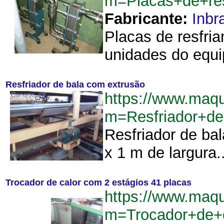
m=Placas+de+res
Fabricante:
Inbr
Placas de resfri
unidades do equip
Resfriador de bala com extrusão
https://www.maqu
m=Resfriador+d
Resfriador de b
x 1 m de largura..
Trocador de calor com 2 estágios 41 placas
https://www.maqu
m=Trocador+de+