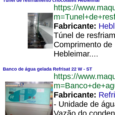
Túnel de resfriamento chocolates Hebleimar
https://www.maqu
m=Tunel+de+resf
Fabricante:
Hebl
Túnel de resfriam
Comprimento de 
Hebleimar....
Banco de água gelada Refrisat 22 W - ST
https://www.maqu
m=Banco+de+agu
Fabricante:
Refr
- Unidade de água
Vazão do condensa