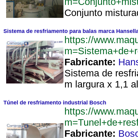
m=Conjunto+mist
Conjunto misturad
Sistema de resfriamento para balas marca Hansell
https://www.maqu
m=Sistema+de+r
Fabricante:
Hans
Sistema de resfr
m largura x 1,1 al
Túnel de resfriamento industrial Bosch
https://www.maqu
m=Tunel+de+resf
Fabricante:
Bos