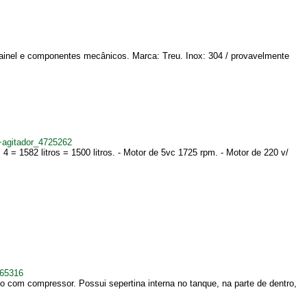
painel e componentes mecânicos. Marca: Treu. Inox: 304 / provavelmente
+agitador_4725262
 = 1582 litros = 1500 litros. - Motor de 5vc 1725 rpm. - Motor de 220 v/
265316
 com compressor. Possui sepertina interna no tanque, na parte de dentro,