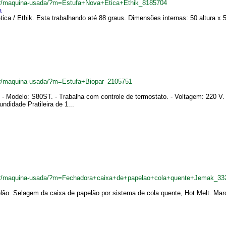
.br/maquina-usada/?m=Estufa+Nova+Etica+Ethik_8185704
a
 ética / Ethik. Esta trabalhando até 88 graus. Dimensões internas: 50 altura
br/maquina-usada/?m=Estufa+Biopar_2105751
r. - Modelo: S80ST. - Trabalha com controle de termostato. - Voltagem: 220 V.
didade Pratileira de 1...
.br/maquina-usada/?m=Fechadora+caixa+de+papelao+cola+quente+Jemak_33
lão. Selagem da caixa de papelão por sistema de cola quente, Hot Melt. Mar