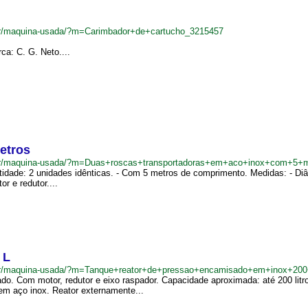
.br/maquina-usada/?m=Carimbador+de+cartucho_3215457
ca: C. G. Neto....
etros
.br/maquina-usada/?m=Duas+roscas+transportadoras+em+aco+inox+com+5+
idade: 2 unidades idênticas. - Com 5 metros de comprimento. Medidas: - Diâ
r e redutor....
 L
m.br/maquina-usada/?m=Tanque+reator+de+pressao+encamisado+em+inox+20
do. Com motor, redutor e eixo raspador. Capacidade aproximada: até 200 li
em aço inox. Reator externamente...