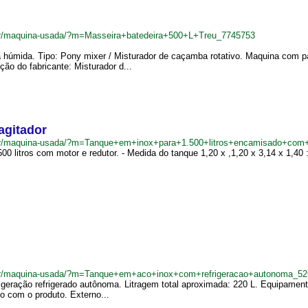
.br/maquina-usada/?m=Masseira+batedeira+500+L+Treu_7745753
a húmida. Tipo: Pony mixer / Misturador de caçamba rotativo. Maquina com 
ção do fabricante: Misturador d...
agitador
.br/maquina-usada/?m=Tanque+em+inox+para+1.500+litros+encamisado+com
litros com motor e redutor. - Medida do tanque 1,20 x ,1,20 x 3,14 x 1,40 : 4
.br/maquina-usada/?m=Tanque+em+aco+inox+com+refrigeracao+autonoma_5
geração refrigerado autônoma. Litragem total aproximada: 220 L. Equipamento
to com o produto. Externo...