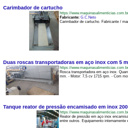
Carimbador de cartucho
https://www.maquinasalimenticias.com
Fabricante:
G.C.Neto
Carimbador de cartucho. Fabricante / mar
Duas roscas transportadoras em aço inox com 5 m
https://www.maquinasalimenticias.com
Rosca transportadora em aço inox. Quant
mm. - Motor: 7,5 cv 1715 rpm. - Com moto
Tanque reator de pressão encamisado em inox 200
https://www.maquinasalimenticias.co
Reator de pressão em aço inox encamisa
entre outros. Equipamento internamente 