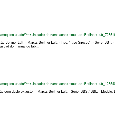
br/maquina-usada/?m=Unidade+de+ventilacao+exaustao+Berliner+Luft_72551
ação Berliner Luft. - Marca: Berliner Luft. - Tipo: " tipo Sirocco". - Serie: B
wnload do manual do fab...
br/maquina-usada/?m=Unidade+de+ventilacao+exaustao+Berliner+Luft_12354
ação com duplo exaustor. - Marca: Berliner Luft. - Serie: BBS / BBL. - Modelo