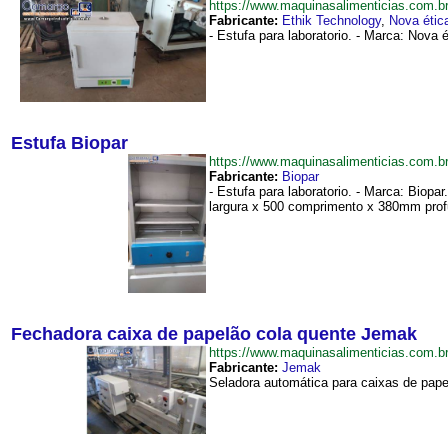
https://www.maquinasalimenticias.com
Fabricante:
Ethik Technology
,
Nova étic
- Estufa para laboratorio. - Marca: Nova
Estufa Biopar
https://www.maquinasalimenticias.com.
Fabricante:
Biopar
- Estufa para laboratorio. - Marca: Biopa
largura x 500 comprimento x 380mm profun
Fechadora caixa de papelão cola quente Jemak
https://www.maquinasalimenticias.com
Fabricante:
Jemak
Seladora automática para caixas de pape