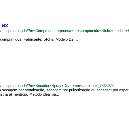
 B2
m.br/maquina-usada/?m=Compressora+prensa+de+comprimido+Stoks+modelo
 comprimidos. Fabricante: Stoks. Modelo B2....
.br/maquina-usada/?m=Secador+Spray+Dryer+em+aco+inox_7865074
a secagem por atomização, secagem por pulverização ou secagem por aspers
ústria alimentícia. Método ideal pa...