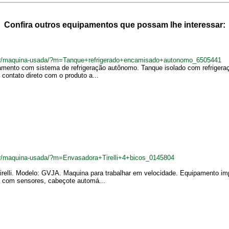
Confira outros equipamentos que possam lhe interessar:
.br/maquina-usada/?m=Tanque+refrigerado+encamisado+autonomo_6505441
mento com sistema de refrigeração autônomo. Tanque isolado com refrigeraçã
 contato direto com o produto a...
br/maquina-usada/?m=Envasadora+Tirelli+4+bicos_0145804
irelli. Modelo: GVJA. Maquina para trabalhar em velocidade. Equipamento i
a com sensores, cabeçote automá...